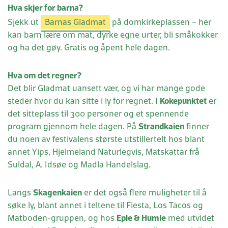
Hva skjer for barna?
Sjekk ut
Barnas Gladmat
på domkirkeplassen – her
kan barn lære om mat, dyrke egne urter, bli småkokker
og ha det gøy. Gratis og åpent hele dagen.
Hva om det regner?
Det blir Gladmat uansett vær, og vi har mange gode
steder hvor du kan sitte i ly for regnet. I
Kokepunktet
er
det sitteplass til 300 personer og et spennende
program gjennom hele dagen. På
Strandkaien
finner
du noen av festivalens største utstillertelt hos blant
annet Yips, Hjelmeland Naturlegvis, Matskattar frå
Suldal, A. Idsøe og Madla Handelslag.
Langs
Skagenkaien
er det også flere muligheter til å
søke ly, blant annet i teltene til Fiesta, Los Tacos og
Matboden-gruppen, og hos
Eple & Humle
med utvidet