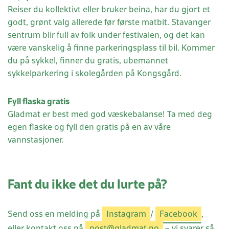
Reiser du kollektivt eller bruker beina, har du gjort et
godt, grønt valg allerede før første matbit. Stavanger
sentrum blir full av folk under festivalen, og det kan
være vanskelig å finne parkeringsplass til bil. Kommer
du på sykkel, finner du gratis, ubemannet
sykkelparkering i skolegården på Kongsgård.
Fyll flaska gratis
Gladmat er best med god væskebalanse! Ta med deg
egen flaske og fyll den gratis på en av våre
vannstasjoner.
Fant du ikke det du lurte på?
Send oss en melding på
Instagram
/
Facebook
,
eller kontakt oss på
post@gladmat.no
– vi svarer så