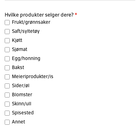
Hvilke produkter selger dere?
*
Frukt/grønnsaker
Saft/syltetøy
Kjøtt
Sjømat
Egg/honning
Bakst
Meieriprodukter/is
Sider/øl
Blomster
Skinn/ull
Spisested
Annet