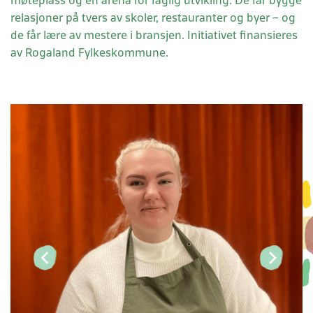
møteplass og en arena for faglig utvikling. De får bygge
relasjoner på tvers av skoler, restauranter og byer – og
de får lære av mestere i bransjen. Initiativet finansieres
av Rogaland Fylkeskommune.