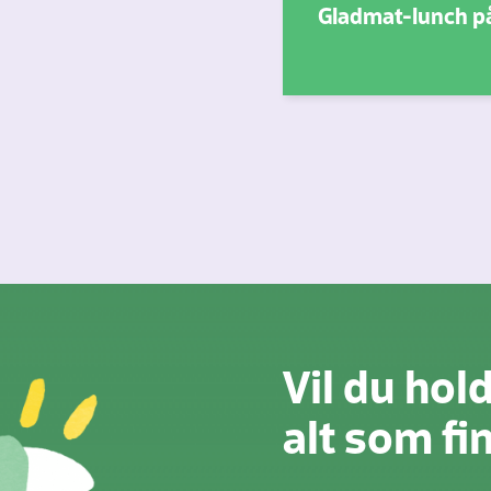
Gladmat-lunch p
Vil du hol
alt som f