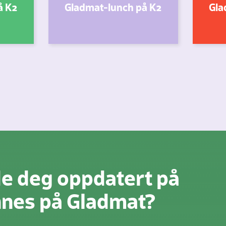
å K2
Gladmat-lunch på K2
Gla
de deg oppdatert på
innes på Gladmat?