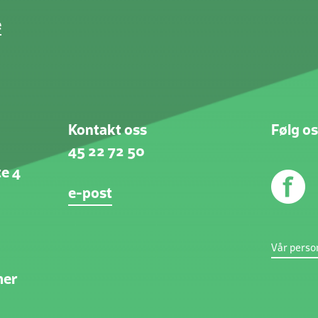
e
Kontakt oss
Følg os
45 22 72 50
e 4
e-post
Vår perso
mer