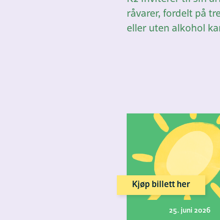
råvarer, fordelt på 
eller uten alkohol kan
Kjøp billett her
25. juni 2026