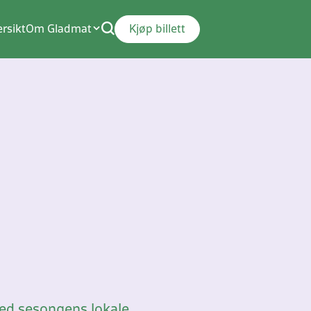
rsikt
Om Gladmat
Kjøp billett
 med sesongens lokale