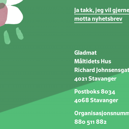
Ja takk, jeg vil gjern
motta nyhetsbrev
Gladmat
Måltidets Hus
Richard Johnsensgat
4021 Stavanger
Postboks 8034
4068 Stavanger
Organisasjonsnum
880 511 882