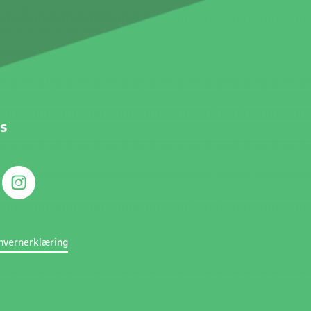
s
nvernerklæring