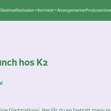
Gladmatfestivalen
Kortreist
Arrangementer
Produsentove
unch hos K2
ni
 årlige Gladmatlunsj. Her får du en fastsatt meny