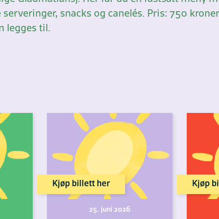
tre serveringer, snacks og canelés. Pris: 750 kro
 legges til.
Kjøp billett her
Kjøp bi
25. juni 2026