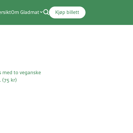
rsikt
Om Gladmat
Kjøp billett
es med to veganske
 (75 kr)