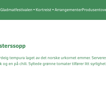
Gladmatfestivalen
Kortreist
Arrangementer
Produsentove
østerssopp
surdeig tempura laget av det norske urkornet emmer. Server
og en på chili. Syltede grønne tomater tilfører litt syrlighet.